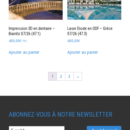
Impression 3D en dentaire –
Laser Diode en ODF – Grèce
Biarritz 07/26 (47.1)
07/26 (47.3)
400,00
€
400,00
€
TTC
Ajouter au panier
Ajouter au panier
1
2
3
→
ABONNEZ-VOUS À NOTRE NEWSLETTER