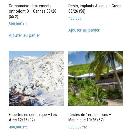
Comparaison traitements
Dents, implants & sinus – Grèce
orthodontiQ – Cannes 08/26
08/26 (58)
(55.2)
400,00
€
500,00
€
TTC
Ajouter au panier
Ajouter au panier
Facettes en céramique – Les
Gestes de 1ers secours –
Arcs 12/26 (92)
Martinique 10/26 (67)
400,00
€
500,00
€
TTC
TTC