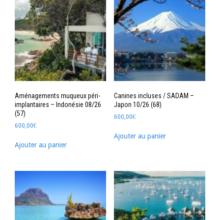
Aménagements muqueux péri-
Canines incluses / SADAM –
implantaires – Indonésie 08/26
Japon 10/26 (68)
(57)
600,00
€
600,00
€
Ajouter au panier
Ajouter au panier