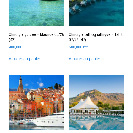
Chirurgie guidée – Maurice 05/26
Chirurgie orthognathique – Tahiti
(42)
07/26 (47)
400,00
€
600,00
€
TTC
Ajouter au panier
Ajouter au panier