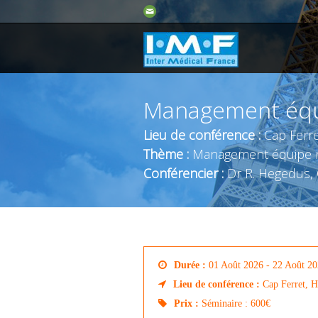
Management équi
Lieu de conférence :
Cap Ferre
Thème :
Management équipe 
Conférencier :
Dr R. Hegedus, 
Durée :
01 Août 2026 - 22 Août 2
Lieu de conférence :
Cap Ferret, H
Prix :
Séminaire : 600€