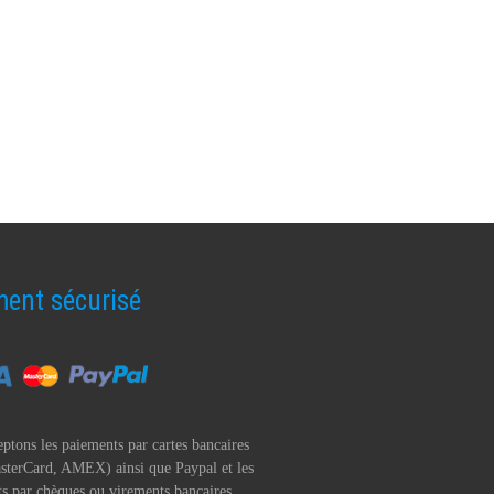
ent sécurisé
ptons les paiements par cartes bancaires
sterCard, AMEX) ainsi que Paypal et les
s par chèques ou virements bancaires.