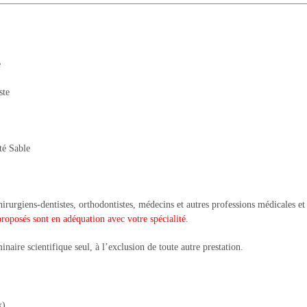
e
ste
té Sable
irurgiens-dentistes, orthodontistes, médecins et autres professions médicales e
proposés sont en adéquation avec votre spécialité.
inaire scientifique seul, à l’exclusion de toute autre prestation.
x)