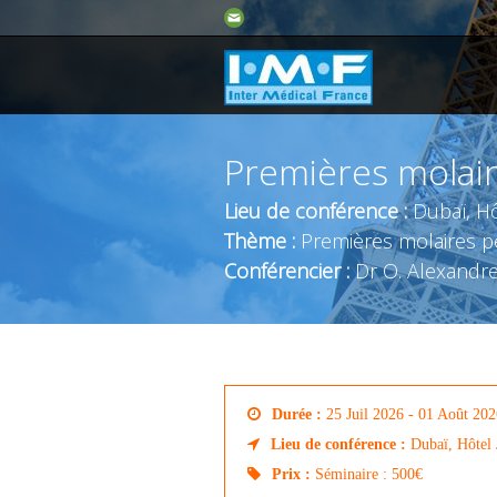
Premières molai
Lieu de conférence :
Dubaï, Hô
Thème :
Premières molaires 
Conférencier :
Dr O. Alexandre
Durée :
25 Juil 2026 - 01 Août 20
Lieu de conférence :
Dubaï, Hôtel
Prix :
Séminaire : 500€