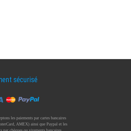
ent sécurisé
ptons les paiements par cartes bancaires
sterCard, AMEX) ainsi que Paypal et les
s par chèques ou virements bancaires.