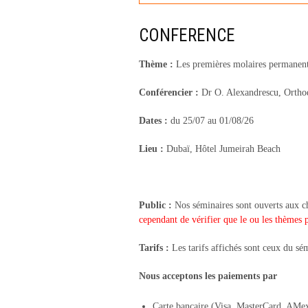
CONFERENCE
Thème :
Les premières molaires permanentes
Conférencier :
Dr O. Alexandrescu, Ortho
Dates :
du 25/07 au 01/08/26
L
ieu :
Dubaï, Hôtel Jumeirah Beach
Public :
Nos séminaires sont ouverts aux ch
cependant de vérifier que le ou les thèmes 
Tarifs :
Les tarifs affichés sont ceux du sém
Nous acceptons les paiements par
Carte bancaire (Visa, MasterCard, AMe