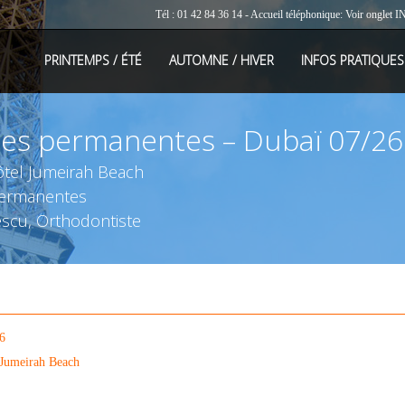
Tél : 01 42 84 36 14 - Accueil téléphonique: Voir onglet
I
PRINTEMPS / ÉTÉ
AUTOMNE / HIVER
INFOS PRATIQUES
res permanentes – Dubaï 07/26
tel Jumeirah Beach
permanentes
scu, Orthodontiste
26
 Jumeirah Beach