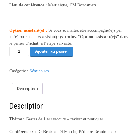
Lieu de conférence :
Martinique, CM Boucaniers
Option assistant(e) :
Si vous souhaitez être accompagné(e)s par
un(e) ou plusieurs assistant(e)s, cochez
“Option assistant(e)s”
dans
le panier d’achat, à l’étape suivante.
quantité
Ajouter au panier
de
Gestes
de
Catégorie :
Séminaires
1ers
secours
-
Description
Martinique
10/26
Description
(67)
Thème :
Gestes de 1 ers secours – reviser et pratiquer
Conférencier :
Dr Béatrice Di Mascio, Pédiatre Réanimateur