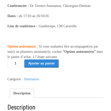
Conférencier :
Dr Terence Ammanou, Chirurgien-Dentiste
Dates :
du 17/10 au 26/10/26
Lieu de conférence :
Guadeloupe, CM Caravelle
Option assistant(e) :
Si vous souhaitez être accompagné(e)s par
un(e) ou plusieurs assistant(e)s, cochez
“Option assistant(e)s”
dans
le panier d’achat, à l’étape suivante.
quantité
Ajouter au panier
de
Sevrage
Tabagique
Catégorie :
Séminaires
-
Guadeloupe
10/26
Description
(66)
Description