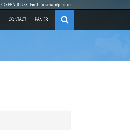
NFOS PRATIQUES
- Email :
contact@imfparis.com
CONTACT
PANIER