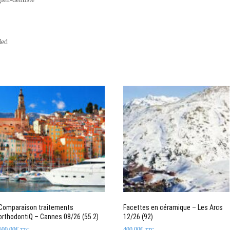
Med
Comparaison traitements
Facettes en céramique – Les Arcs
orthodontiQ – Cannes 08/26 (55.2)
12/26 (92)
500,00
€
400,00
€
TTC
TTC