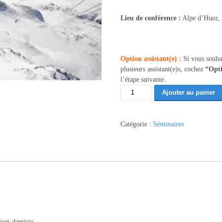
Lieu de conférence :
Alpe d’Huez,
Option assistant(e) :
Si vous souha
plusieurs assistant(e)s, cochez
“Opti
l’étape suivante.
quantité
Ajouter au panier
de
Implantologie
Digitale
Catégorie :
Séminaires
-
Alpe
d'Huez
12/26
(91)
en-dentiste