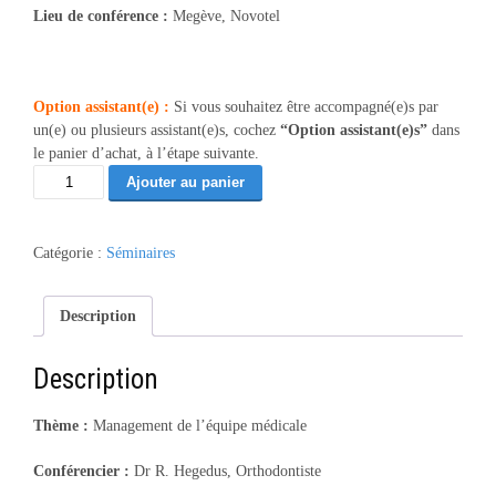
Lieu de conférence :
Megève, Novotel
Option assistant(e) :
Si vous souhaitez être accompagné(e)s par
un(e) ou plusieurs assistant(e)s, cochez
“Option assistant(e)s”
dans
le panier d’achat, à l’étape suivante.
quantité
Ajouter au panier
de
Management
équipe
Catégorie :
Séminaires
méd.
-
Megève
Description
12/26
(81)
Description
Thème :
Management de l’équipe médicale
Conférencier :
Dr R. Hegedus, Orthodontiste