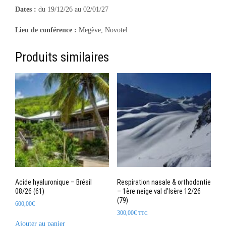
Dates :
du 19/12/26 au 02/01/27
Lieu de conférence :
Megève, Novotel
Produits similaires
Acide hyaluronique – Brésil
Respiration nasale & orthodontie
08/26 (61)
– 1ère neige val d’Isère 12/26
(79)
600,00
€
300,00
€
TTC
Ajouter au panier