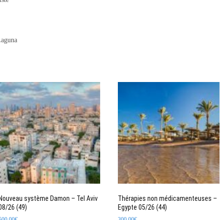
Laguna
Nouveau système Damon – Tel Aviv
Thérapies non médicamenteuses –
08/26 (49)
Egypte 05/26 (44)
500,00
€
300,00
€