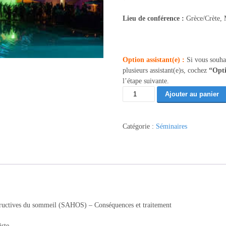
Lieu de conférence :
Grèce/Crète, 
Option assistant(e) :
Si vous souha
plusieurs assistant(e)s, cochez
“Opti
l’étape suivante.
quantité
Ajouter au panier
de
SAHOS
conséquences
Catégorie :
Séminaires
et
TTT
-
Grèce/Crète
10/26
(70)
uctives du sommeil (SAHOS) – Conséquences et traitement
iste