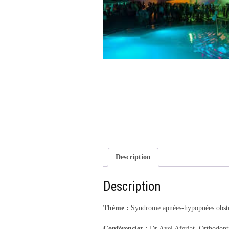
Description
Description
Thème :
Syndrome apnées-hypopnées obstr
Conférencier :
Dr Axel Aferiat, Orthodont