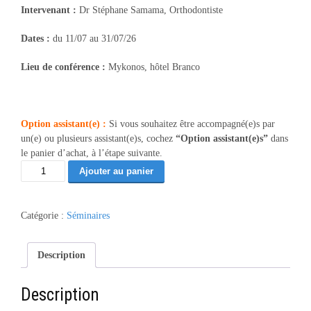
Intervenant :
Dr Stéphane Samama, Orthodontiste
Dates :
du 11/07 au 31/07/26
Lieu de conférence :
Mykonos, hôtel Branco
Option assistant(e) :
Si vous souhaitez être accompagné(e)s par
un(e) ou plusieurs assistant(e)s, cochez
“Option assistant(e)s”
dans
le panier d’achat, à l’étape suivante.
quantité
Ajouter au panier
de
Sommeil
et
Catégorie :
Séminaires
orthodontie
-
Mykonos
Description
07/26
(46)
Description