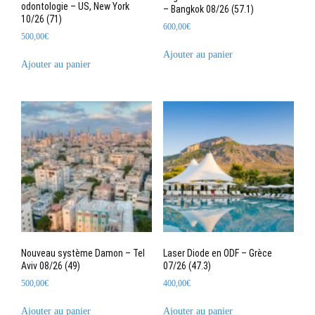
odontologie – US, New York
– Bangkok 08/26 (57.1)
10/26 (71)
600,00
€
500,00
€
Ajouter au panier
Ajouter au panier
Nouveau système Damon – Tel
Laser Diode en ODF – Grèce
Aviv 08/26 (49)
07/26 (47.3)
500,00
€
400,00
€
Ajouter au panier
Ajouter au panier